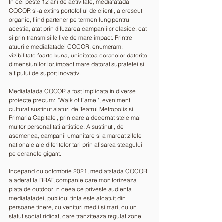
In cei peste 12 ani de activitate, mediafatada 
COCOR si-a extins portofoliul de clienti, a crescut 
organic, fiind partener pe termen lung pentru 
acestia, atat prin difuzarea campaniilor clasice, cat 
si prin transmisiile live de mare impact. Printre 
atuurile mediafatadei COCOR, enumeram: 
vizibilitate foarte buna, unicitatea ecranelor datorita 
dimensiunilor lor, impact mare datorat suprafetei si 
a tipului de suport inovativ.
Mediafatada COCOR a fost implicata in diverse 
proiecte precum: ''Walk of Fame'', eveniment 
cultural sustinut alaturi de Teatrul Metropolis si 
Primaria Capitalei, prin care a decernat stele mai 
multor personalitati artistice. A sustinut , de 
asemenea, campanii umanitare si a marcat zilele 
nationale ale diferitelor tari prin afisarea steagului 
pe ecranele gigant.
Incepand cu octombrie 2021, mediafatada COCOR 
a aderat la BRAT, companie care monitorizeaza 
piata de outdoor. In ceea ce priveste audienta 
mediafatadei, publicul tinta este alcatuit din 
persoane tinere, cu venituri medii si mari, cu un 
statut social ridicat, care tranziteaza regulat zone 