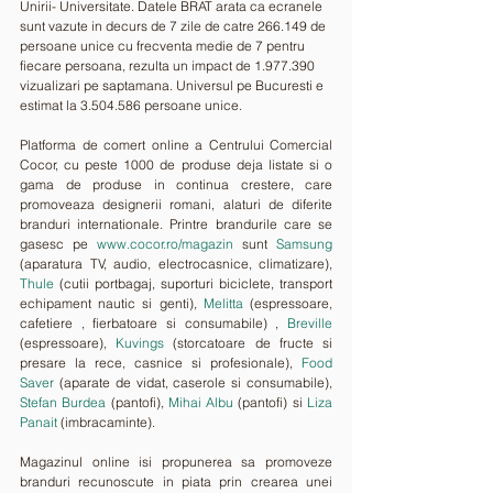
Unirii- Universitate. Datele BRAT arata ca ecranele 
sunt vazute in decurs de 7 zile de catre 266.149 de 
persoane unice cu frecventa medie de 7 pentru 
fiecare persoana, rezulta un impact de 1.977.390 
vizualizari pe saptamana. Universul pe Bucuresti e 
estimat la 3.504.586 persoane unice.
Platforma de comert online a Centrului Comercial 
Cocor, cu peste 1000 de produse deja listate si o 
gama de produse in continua crestere, care 
promoveaza designerii romani, alaturi de diferite 
branduri internationale. Printre brandurile care se 
gasesc pe 
www.cocor.ro/magazin
 sunt 
Samsung
(aparatura TV, audio, electrocasnice, climatizare), 
Thule
 (cutii portbagaj, suporturi biciclete, transport 
echipament nautic si genti), 
Melitta
 (espressoare, 
cafetiere , fierbatoare si consumabile) , 
Breville
(espressoare), 
Kuvings
 (storcatoare de fructe si 
presare la rece, casnice si profesionale), 
Food 
Saver
 (aparate de vidat, caserole si consumabile), 
Stefan Burdea
 (pantofi), 
Mihai Albu
 (pantofi) si 
Liza 
Panait
 (imbracaminte). 
Magazinul online isi propunerea sa promoveze 
branduri recunoscute in piata prin crearea unei 