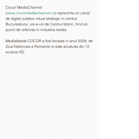
Cocor MediaChannel 
(
www.cocormediachannel.ro
) reprezinta un canal 
de digital outdoor situat strategic in centrul 
Bucurestiului, vis-a-vis de Centrul Istoric, fiind un 
punct de referinta in industria media.
Mediafatada COCOR a fost lansata in anul 2008, de 
Ziua Nationala a Romaniei si este alcatuita din 12 
ecrane HD. 