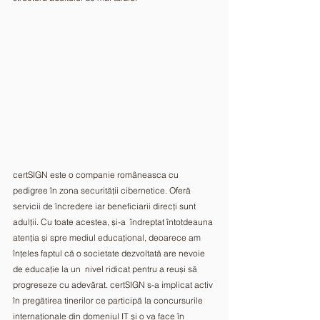
certSIGN este o companie româneasca cu 
pedigree în zona securității cibernetice. Oferă 
servicii de încredere iar beneficiarii direcți sunt 
adulții. Cu toate acestea, și-a  îndreptat întotdeauna 
atenția și spre mediul educațional, deoarece am  
înțeles faptul că o societate dezvoltată are nevoie 
de educație la un  nivel ridicat pentru a reuși să 
progreseze cu adevărat. certSIGN s-a implicat activ 
în pregătirea tinerilor ce participă la concursurile  
internaționale din domeniul IT și o va face în 