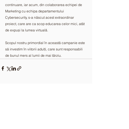
continuare, iar acum, din colaborarea echipei de 
Marketing cu echipa departamentului 
Cybersecurity, s-a născut acest extraordinar 
proiect, care are ca scop educarea celor mici, atât 
de expuși la lumea virtuală. 
Scopul nostru primordial în această campanie este 
să investim în viitorii adulți, care sunt responsabili 
de bunul mers al lumii de mai târziu.  
Comments
Write a comment...