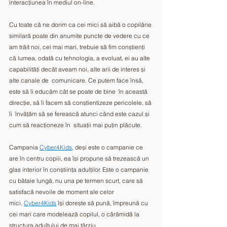
interacțiunea în mediul on-line.  
Cu toate că ne dorim ca cei mici să aibă o copilărie 
similară poate din anumite puncte de vedere cu ce 
am trăit noi, cei mai mari, trebuie să fim conștienți 
că lumea, odată cu tehnologia, a evoluat, ei au alte  
capabilități decât aveam noi, alte arii de interes și 
alte canale de  comunicare. Ce putem face însă, 
este să îi educăm cât se poate de bine  în această 
direcție, să îi facem să conștientizeze pericolele, să 
îi  învățăm să se ferească atunci când este cazul și 
cum să reacționeze în  situații mai puțin plăcute. 
Campania 
Cyber4Kids
, deși este o campanie ce 
are în centru copiii, ea își propune să trezească un 
glas interior în conștiința adulților. Este o campanie 
cu bătaie lungă, nu una pe termen scurt, care să 
satisfacă nevoile de moment ale celor 
mici. 
Cyber4Kids
 își dorește să pună, împreună cu 
cei mari care modelează copilul, o cărămidă la 
structura adultului de mai târziu. 