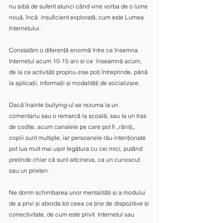
nu aibă de suferit atunci când vine vorba de o lume 
nouă, încă  insuficient explorată, cum este Lumea 
Internetului. 
Constatăm o diferență enormă între ce însemna 
Internetul acum 10-15 ani si ce  înseamnă acum, 
de la ce activități propriu-zise poți întreprinde, până 
la aplicații, informații și modalități de socializare. 
Dacă înainte bullying-ul se rezuma la un 
comentariu sau o remarcă la școală, sau la un tras 
de codițe, acum canalele pe care pot fi „răniți„ 
copiii sunt multiple, iar persoanele rău intenționate 
pot lua mult mai ușor legătura cu cei mici, putând 
pretinde chiar că sunt altcineva, ca un cunoscut 
sau un prieten. 
Ne dorim schimbarea unor mentalități și a modului 
de a privi și aborda tot ceea ce ține de dispozitive și 
conectivitate, de cum este privit  Internetul sau 