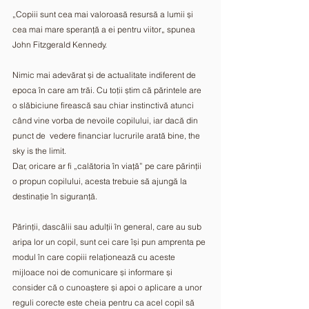
„Copiii sunt cea mai valoroasă resursă a lumii și 
cea mai mare speranță a ei pentru viitor„ spunea 
John Fitzgerald Kennedy.  
Nimic mai adevărat și de actualitate indiferent de 
epoca în care am trăi. Cu toții știm că părintele are 
o slăbiciune firească sau chiar instinctivă atunci 
când vine vorba de nevoile copilului, iar dacă din 
punct de  vedere financiar lucrurile arată bine, the 
sky is the limit. 
Dar, oricare ar fi „calătoria în viață” pe care părinții 
o propun copilului, acesta trebuie să ajungă la 
destinație în siguranță. 
Părinții, dascălii sau adulții în general, care au sub 
aripa lor un copil, sunt cei care își pun amprenta pe 
modul în care copiii relaționează cu aceste  
mijloace noi de comunicare și informare și 
consider că o cunoaștere și apoi o aplicare a unor 
reguli corecte este cheia pentru ca acel copil să  