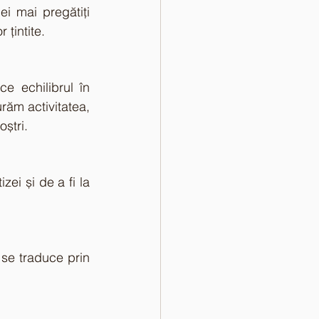
i mai pregătiți 
 țintite.
 echilibrul în 
răm activitatea, 
oștri.
i și de a fi la 
se traduce prin 