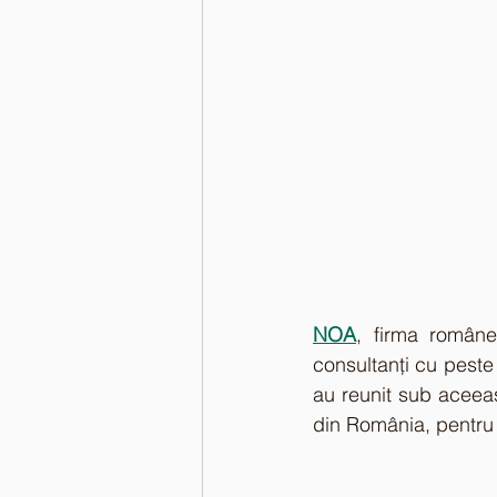
NOA
, firma român
consultanți cu peste 
au reunit sub aceea
din România, pentru a