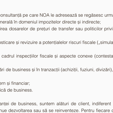
e consultanță pe care NOA le adresează se regăsesc urm
enerală în domeniul impozitelor directe și indirecte;
irea dosarelor de prețuri de transfer sau politicilor privi
ticare și revizuire a potențialelor riscuri fiscale („simula
 cadrul inspecțiilor fiscale și aspecte conexe (contestații, 
ri de business și în tranzacții (achiziții, fuziuni, divizări), 
ern și financiar;
gică de business.
nței de business, suntem alături de client, indiferent 
nue dezvoltarea sau să se reinventeze. Pentru fiecare din