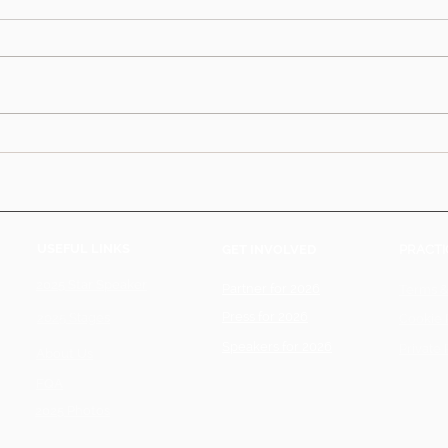
USEFUL LINKS
GET INVOLVED
PRACTI
2025 Star Speaker
Partner for 2026
Terms &
Press for 2026
2025 Stages
Cookie 
Speakers for 2026
Private 
About Us
FQA
2025 Photos