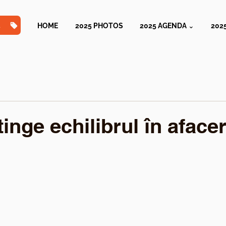
TS
HOME
2025 PHOTOS
2025 AGENDA ⌄
202
nge echilibrul în afacer