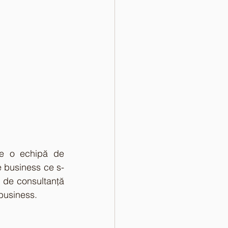
e o echipă de 
de business ce s-
 de consultanță 
 business.