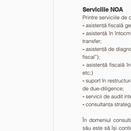
Serviciile NOA
Printre serviciile d
-
 asistență fiscală g
-
 asistență în întocm
transfer;
-
 asistență de diagnos
fiscal”);
- 
asistență fiscală în
etc;)
-
 suport în restructură
de due-diligence;
-
 servicii de audit int
-
 consultanța strate
În domeniul consulta
său este să își conti