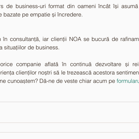
s de business-uri format din oameni încât își asumă
ne bazate pe empatie și încredere.
în consultanță, iar clienții NOA se bucură de rafiname
situațiilor de business.
orice companie aflată în continuă dezvoltare și rei
ența clienților noștri să le trezească acestora sentiment
să ne cunoaștem? Dă-ne de veste chiar acum pe
 formular