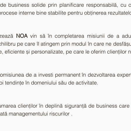
e business solide prin planificare responsabilă, cu ce
ocese interne bine stabilite pentru obținerea rezultatelor
izează 
NOA
 vin să în completarea misiunii de a aduce
 echilibru pe care îl atingem prin modul în care ne desfășu
e, eficiente și personalizate, pe care le oferim clienților n
omisiunea de a investi permanent în dezvoltarea expertize
i tendințe în domeniului său de activitate.
area clienților în deplină siguranță de business care 
dată managementului riscurilor .