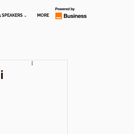
5 SPEAKERS ⌄
MORE
i