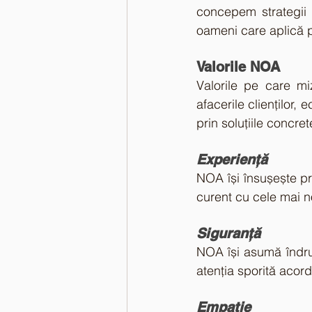
concepem strategii d
oameni care aplică pr
Valorile NOA
Valorile pe care m
afacerile clienților,
prin soluțiile concret
Experiență
NOA își însușește pr
curent cu cele mai no
Siguranță
NOA își asumă îndrum
atenția sporită acor
Empatie