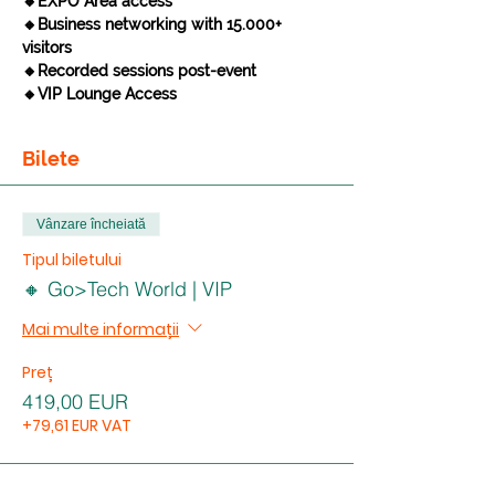
🔸EXPO Area access
🔸Business networking with 15.000+ 
visitors
🔸Recorded sessions post-event
🔸VIP Lounge
Access
Bilete
Vânzare încheiată
Tipul biletului
🔸 Go>Tech World | VIP
Mai multe informații
Preț
419,00 EUR
+79,61 EUR VAT