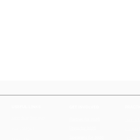
USEFUL LINKS
GET INVOLVED
PRACTI
2025 Star Speaker
Partner for 2026
Terms &
Press for 2026
2025 Stages
Cookie 
Speakers for 2026
Private 
About Us