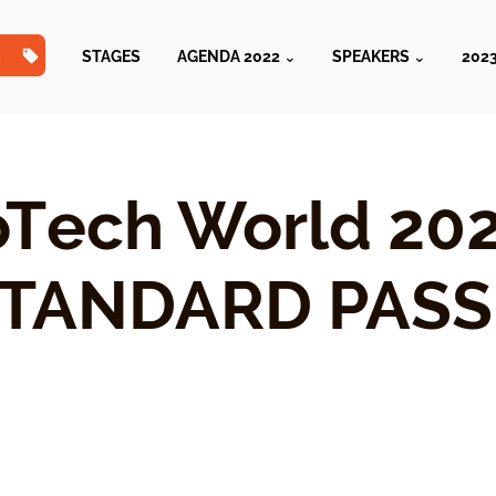
TS
STAGES
AGENDA 2022 ⌄
SPEAKERS ⌄
202
Tech World 202
TANDARD PASS