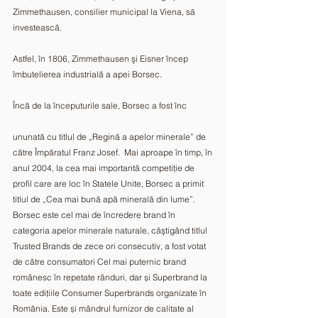
Zimmethausen, consilier municipal la Viena, să 
investească. 
Astfel, în 1806, Zimmethausen şi Eisner încep 
îmbutelierea industrială a apei Borsec. 
Încă de la începuturile sale, Borsec a fost înc
ununată cu titlul de „Regină a apelor minerale” de 
către Împăratul Franz Josef.  Mai aproape în timp, în 
anul 2004, la cea mai importantă competiţie de 
profil care are loc în Statele Unite, Borsec a primit 
titlul de „Cea mai bună apă minerală din lume”. 
Borsec este cel mai de încredere brand în 
categoria apelor minerale naturale, câştigând titlul 
Trusted Brands de zece ori consecutiv, a fost votat 
de către consumatori Cel mai puternic brand 
românesc în repetate rânduri, dar și Superbrand la 
toate edițiile Consumer Superbrands organizate în 
România. Este și mândrul furnizor de calitate al 