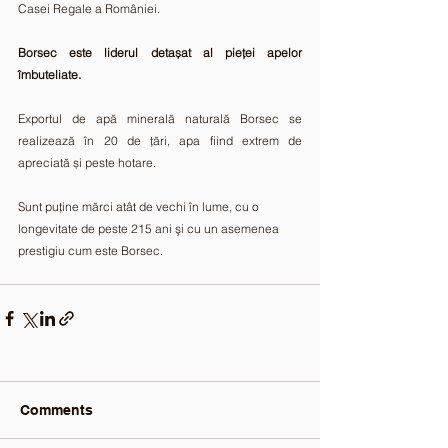
Casei Regale a României.
Borsec este liderul detașat al pieței apelor 
îmbuteliate.
Exportul de apă minerală naturală Borsec se 
realizează în 20 de țări, apa fiind extrem de 
apreciată și peste hotare.
Sunt puţine mărci atât de vechi în lume, cu o 
longevitate de peste 215 ani şi cu un asemenea 
prestigiu cum este Borsec.
Comments