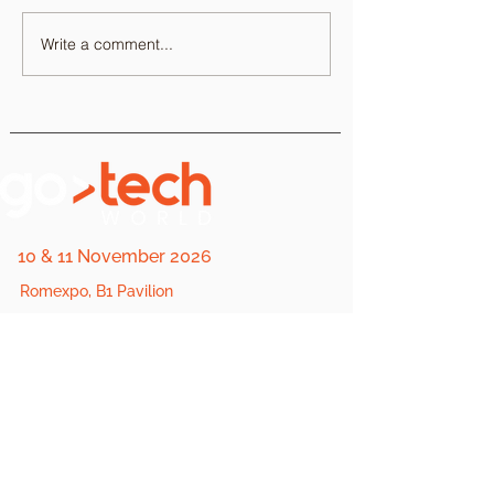
Write a comment...
10 & 11 November 2026
Romexpo, B1 Pavilion
PRACTICAL
USEFUL LINKS
LINKS
2025
Stages
Terms & Conditions
About Us
Cookie Policy
FQA
Private