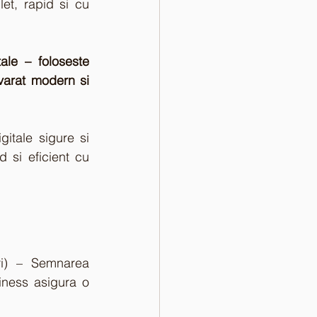
et, rapid si cu 
ale – foloseste 
arat modern si 
gitale sigure si 
 si eficient cu 
ori) – Semnarea 
iness asigura o 