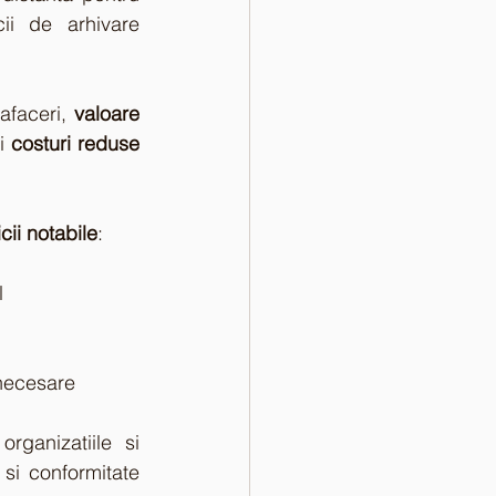
i de arhivare 
afaceri, 
valoare 
i 
costuri reduse
cii notabile
:
l
 necesare
rganizatiile si 
si conformitate 