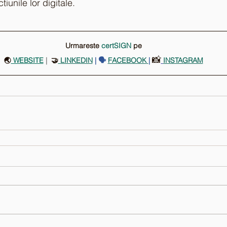
tiunile lor digitale.
Urmareste 
certSIGN
pe
📸
🌏
 WEBSITE
 |
  🤝
LINKEDIN
| 🗣️
FACEBOOK
| 
INSTAGRAM