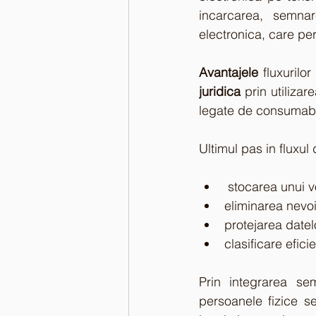
incarcarea, semnar
electronica, care pe
Avantajele
 fluxurilo
juridica
 prin utilizar
legate de consumabi
Ultimul pas in fluxul 
 stocarea unui
eliminarea nevoi
protejarea datelo
clasificare efic
Prin integrarea sem
persoanele fizice se