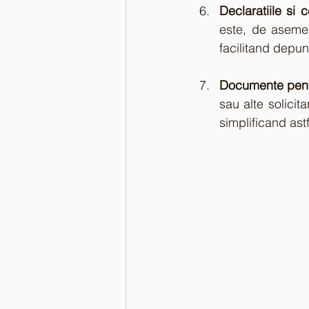
Declaratiile si c
este, de asemene
facilitand depune
Documente pentru
sau alte solicita
simplificand astf