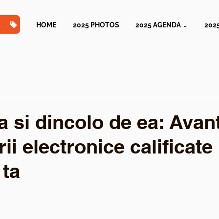
TS
HOME
2025 PHOTOS
2025 AGENDA ⌄
202
a si dincolo de ea: Avan
i electronice calificate
 ta