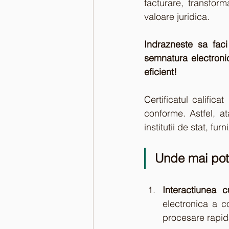
facturare, transfor
valoare juridica. 
Indrazneste sa faci
semnatura electroni
eficient! 
Certificatul califica
conforme. Astfel, at
institutii de stat, fu
Unde mai poti
Interactiunea c
electronica a co
procesare rapida