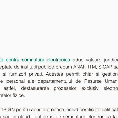
cate pentru semnatura electronica
 aduc valoare juridic
eptate de institutii publice precum ANAF, ITM, SICAP s
 si furnizori privati. Acestea permit chiar si gestion
de personal ale departamentului de Resurse Umane. 
astfel, desfasurarea proceselor exclusiv electron
elor fizice. 
certSIGN pentru aceste procese includ certificate calific
n sau in cloud, platforme de semnatura electronica la 