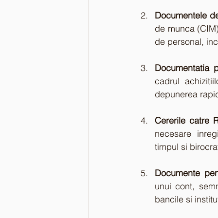
Documentele de
de munca (CIM), 
de personal, inc
Documentatia pe
cadrul achizitii
depunerea rapid
Cererile catre 
necesare inregis
timpul si birocr
Documente pentru
unui cont, semn
bancile si institu