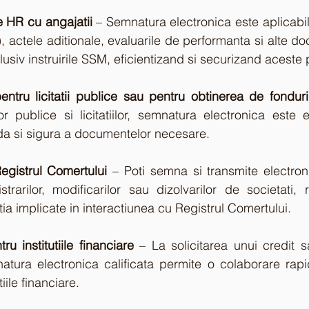
 HR cu angajatii
 – Semnatura electronica este aplicabil
actele aditionale, evaluarile de performanta si alte do
lusiv instruirile SSM, eficientizand si securizand aceste
ntru licitatii publice sau pentru obtinerea de fondur
lor publice si licitatiilor, semnatura electronica este e
a si sigura a documentelor necesare.
Registrul Comertului
 – Poti semna si transmite electro
trarilor, modificarilor sau dizolvarilor de societati, 
atia implicate in interactiunea cu Registrul Comertului.
 institutiile financiare
 – La solicitarea unui credit 
atura electronica calificata permite o colaborare rapi
tiile financiare.