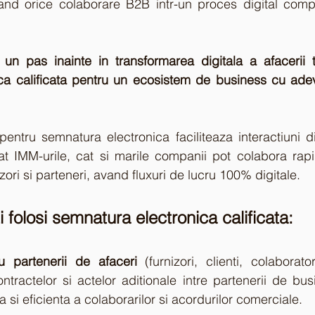
mand orice colaborare B2B intr-un proces digital compl
 un pas inainte in transformarea digitala a afacerii t
ca calificata pentru un ecosistem de business cu adev
t pentru semnatura electronica faciliteaza interactiuni di
at IMM-urile, cat si marile companii pot colabora rapid
rnizori si parteneri, avand fluxuri de lucru 100% digitale.
 folosi semnatura electronica calificata:
u partenerii de afaceri
 (furnizori, clienti, colaborat
ntractelor si actelor aditionale intre partenerii de bus
 si eficienta a colaborarilor si acordurilor comerciale.