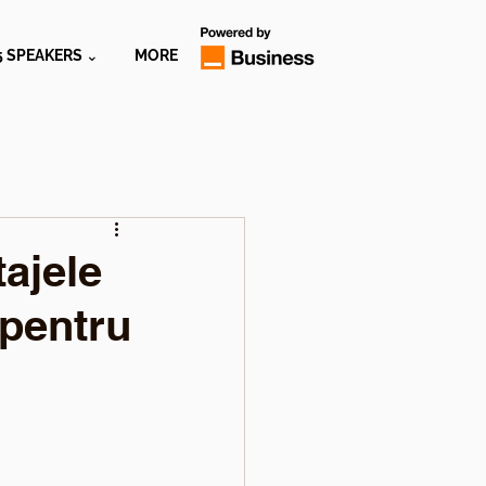
5 SPEAKERS ⌄
MORE
tajele
 pentru