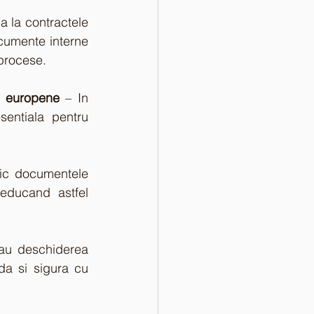
a la contractele 
cumente interne 
 procese.
i europene 
– In 
sentiala pentru 
nic documentele 
reducand astfel 
sau deschiderea 
da si sigura cu 