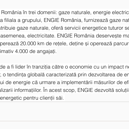
România în trei domenii: gaze naturale, energie electrică
a filiala a grupului, ENGIE România, furnizează gaze nat
stribuie gaze naturale, oferă servicii energetice tuturor 
 asemenea, electricitate. ENGIE România deservește ma
 operează 20.000 km de rețele, deține și operează parcur
mativ 4.000 de angajați.
e a fi lider în tranziția către o economie cu un impact 
, o tendința globală caracterizată prin dezvoltarea de en
ui de energie că urmare
a
implementării măsurilor de ef
lizarii informațiilor. În acest scop, ENGIE dezvoltă soluții
 energetic pentru clienții săi. 