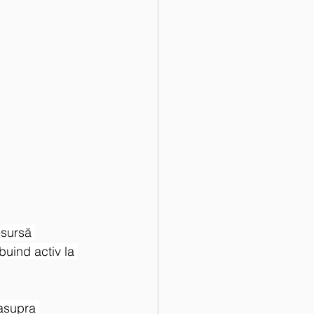
esursă 
buind activ la 
 asupra 