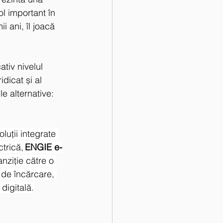
l important în 
i ani, îl joacă 
tiv nivelul 
dicat și al 
le alternative: 
luții integrate 
ctrică,
 ENGIE e-
anziţie către o 
r de încărcare, 
 digitală.