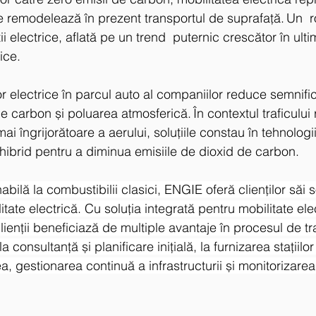
e remodelează în prezent transportul de suprafaţă. Un  ro
i electrice, aflată pe un trend  puternic crescător în ultimi
ice.
r electrice în parcul auto al companiilor reduce semnifica
e carbon și poluarea atmosferică. În contextul traficului ri
 mai îngrijorătoare a aerului, soluțiile constau în tehnologii
 hibrid pentru a diminua emisiile de dioxid de carbon. 
bilă la combustibilii clasici, ENGIE oferă clienților săi so
tate electrică. Cu soluția integrată pentru mobilitate ele
clienții beneficiază de multiple avantaje în procesul de tr
a consultanță și planificare inițială, la furnizarea stațiilo
ea, gestionarea continuă a infrastructurii și monitorizarea