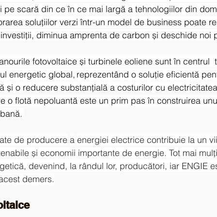
ării pe scară din ce în ce mai largă a tehnologiilor din dom
rarea soluţiilor verzi într-un model de business poate re
 investiții, diminua amprenta de carbon și deschide noi p
ourile fotovoltaice și turbinele eoliene sunt în centrul  
ul energetic global, reprezentând o soluţie eficientă pen
 și o reducere substanţială a costurilor cu electricitate
ătre o flotă nepoluantă este un prim pas în construirea unui
rbană. 
izate de producere
a
energiei electrice contribuie la un vi
stenabile și economii importante de energie. Tot mai mulț
tică, devenind, la rândul lor, producători, iar ENGIE est
n acest demers.
ltaice 