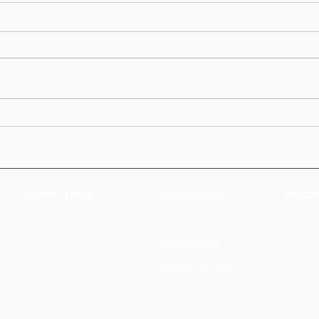
USEFUL LINKS
GET INVOLVED
PRACTI
2025 Star Speaker
Partner for 2026
Terms &
Press for 2026
2025 Stages
Cookie 
Speakers for 2026
Private 
About Us
FQA
2025 Photos