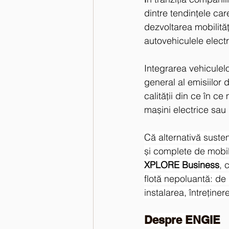
dintre tendinţele car
dezvoltarea mobilităţi
autovehiculele electr
Integrarea vehiculelo
general al emisiilor d
calităţii din ce în ce
mașini electrice sau
Că alternativă sustena
și complete de mobili
XPLORE Business
, 
flotă nepoluantă: de l
instalarea, întreținer
Despre ENGIE