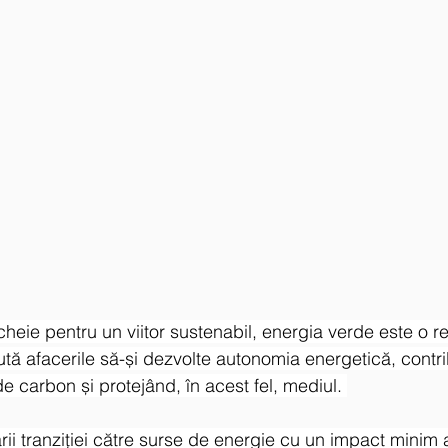
 cheie pentru un viitor sustenabil, energia verde este o r
ută afacerile să-și dezvolte autonomia energetică, contri
e carbon și protejând, în acest fel, mediul. 
rii tranziţiei către surse de energie cu un impact minim