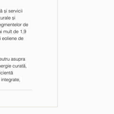
 și servicii 
urale și 
segmentelor de 
i mult de 1,9 
i eoliene de 
neutru asupra 
ergie curată, 
icientă 
 integrate, 