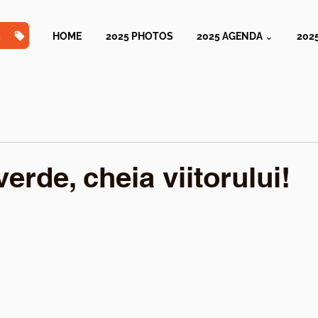
TS
HOME
2025 PHOTOS
2025 AGENDA ⌄
202
erde, cheia viitorului!