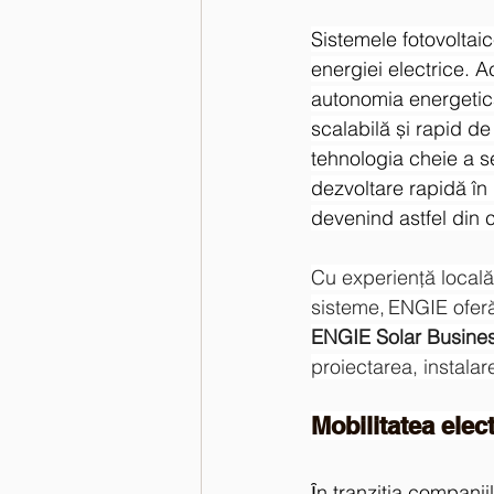
Sistemele fotovoltai
energiei electrice. A
autonomia energetică
scalabilă și rapid de
tehnologia cheie a s
dezvoltare rapidă în 
devenind astfel din 
Cu experienţă locală 
sisteme, ENGIE oferă 
ENGIE Solar Busine
proiectarea, instalar
Mobilitatea elec
Ȋn tranziţia companii