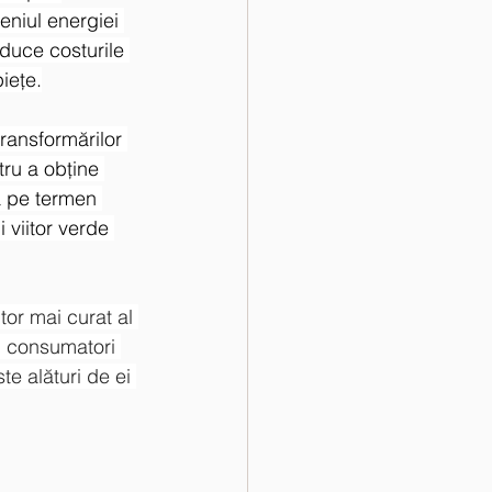
eniul energiei 
duce costurile 
iețe.
transformărilor 
tru a obţine 
a pe termen 
 viitor verde 
itor mai curat al 
i consumatori 
e alături de ei 