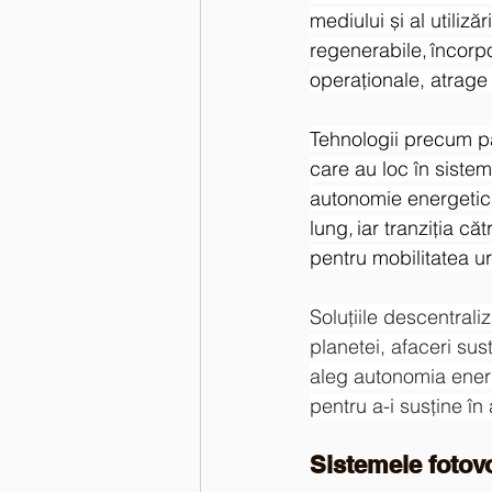
mediului și al utiliz
regenerabile, încorpo
operaționale, atrage
Tehnologii precum pan
care au loc în sistem
autonomie energetică
lung
,
 iar tranziția c
pentru mobilitatea u
Soluțiile descentral
planetei, afaceri su
aleg autonomia energe
pentru a-i susține î
Sistemele fotovo