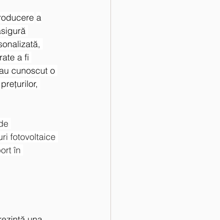
producere
a
asigură 
onalizată, 
ate a fi 
 au cunoscut o 
rețurilor, 
de 
ri fotovoltaice 
ort în 
rezintă una 