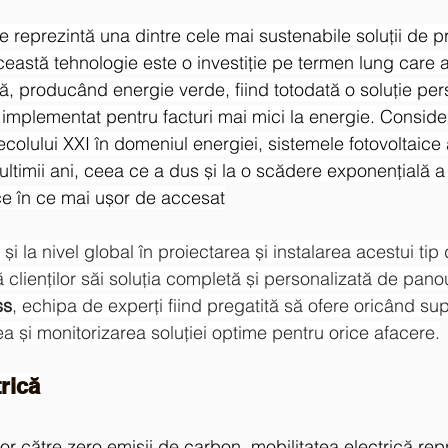
ce reprezintă una dintre cele mai sustenabile soluţii de 
ceastă tehnologie este o investiție pe termen lung care 
, producând energie verde, fiind totodată o soluție pers
 implementat pentru facturi mai mici la energie. Consider
ecolului XXI în domeniul energiei, sistemele fotovoltaice
ultimii ani, ceea ce a dus și la o scădere exponențială a p
ce în ce mai ușor de accesat
și la nivel global în proiectarea și instalarea acestui tip 
clienților săi soluția completă și personalizată de panou
ss
, echipa de experţi fiind pregatită să ofere oricând sup
ea și monitorizarea soluţiei optime pentru orice afacere.
trică
lor către zero emisii de carbon, mobilitatea electrică rep