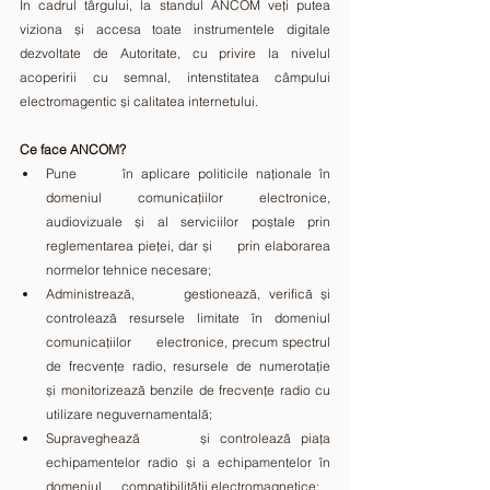
În cadrul târgului, la standul ANCOM veți putea 
viziona și accesa toate instrumentele digitale 
dezvoltate de Autoritate, cu privire la nivelul 
acoperirii cu semnal, intenstitatea câmpului 
electromagentic și calitatea internetului.
Ce face ANCOM?
Pune      în aplicare politicile naționale în 
domeniul comunicațiilor electronice,      
audiovizuale și al serviciilor poștale prin 
reglementarea pieței, dar și      prin elaborarea 
normelor tehnice necesare;
Administrează,      gestionează, verifică și 
controlează resursele limitate în domeniul 
comunicațiilor      electronice, precum spectrul 
de frecvențe radio, resursele de numerotație      
și monitorizează benzile de frecvențe radio cu 
utilizare neguvernamentală;
Supraveghează      și controlează piața 
echipamentelor radio și a echipamentelor în 
domeniul      compatibilității electromagnetice;