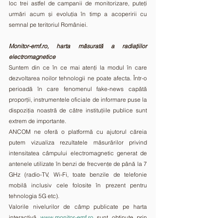
loc trei astfel de campanii de monitorizare, puteți 
urmări acum și evoluția în timp a acoperirii cu 
semnal pe teritoriul României.
Monitor-emf.ro, harta măsurată a radiațiilor 
electromagnetice 
Suntem din ce în ce mai atenți la modul în care 
dezvoltarea noilor tehnologii ne poate afecta. Într-o 
perioadă în care fenomenul fake-news capătă 
proporții, instrumentele oficiale de informare puse la 
dispoziția noastră de către instituțiile publice sunt 
extrem de importante.
ANCOM ne oferă o platformă cu ajutorul căreia 
putem vizualiza rezultatele măsurărilor privind 
intensitatea câmpului electromagnetic generat de 
antenele utilizate în benzi de frecvențe de până la 7 
GHz (radio-TV, Wi-Fi, toate benzile de telefonie 
mobilă inclusiv cele folosite în prezent pentru 
tehnologia 5G etc).
Valorile nivelurilor de câmp publicate pe harta 
interactivă 
www.monitor-emf.ro
 sunt obținute prin 