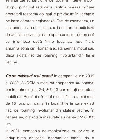
semnal pentru serviciile de voce și internet mobil. 
Scopul principal este de a verifica măsura în care 
operatorii respectă obligațiile prevăzute în licențele 
pe baza cărora funcționează. Este de asemenea, un 
instrument foarte util pentru toți cei care beneficiază 
de aceste servicii și care spre exemplu, doresc să 
se informeze dacă într-o localitate sau într-o 
anumită zonă din România există semnal mobil sau 
dacă există risc de roaming involuntar din țările 
vecine.
Ce se măsoară mai exact?
 În campaniile din 2019 
și 2020, ANCOM a măsurat acoperirea cu semnal 
pentru tehnologiile 2G, 3G, 4G pentru toți operatorii 
mobili din România, în toate localitățile cu mai mult 
de 10 locuitori, dar și în localitățile în care există 
risc de roaming involuntar din statele vecine. În 
fiecare an, distanțele măsurate au depășit 250 000 
km. 
În 2021, campania de monitorizare cu privire la 
îndeplinirea obligației operatorilor mobili de a 