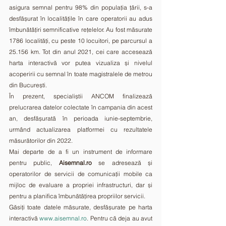
asigura semnal pentru 98% din populația țării, s-a 
desfășurat în localitățile în care operatorii au adus 
îmbunătățiri semnificative rețelelor. Au fost măsurate 
1786 localități, cu peste 10 locuitori, pe parcursul a 
25.156 km. Tot din anul 2021, cei care accesează 
harta interactivă vor putea vizualiza și nivelul 
acoperirii cu semnal în toate magistralele de metrou 
din București.
În prezent, specialiștii ANCOM finalizează 
prelucrarea datelor colectate în campania din acest 
an, desfășurată în perioada iunie-septembrie, 
urmând actualizarea platformei cu rezultatele 
măsurătorilor din 2022.
Mai departe de a fi un instrument de informare 
pentru public,
 Aisemnal.ro
 se adresează și 
operatorilor de servicii de comunicații mobile ca 
mijloc de evaluare a propriei infrastructuri, dar și 
pentru a planifica îmbunătățirea propriilor servicii.
Găsiți toate datele măsurate, desfășurate pe harta 
interactivă 
www.aisemnal.ro
. Pentru că deja au avut 