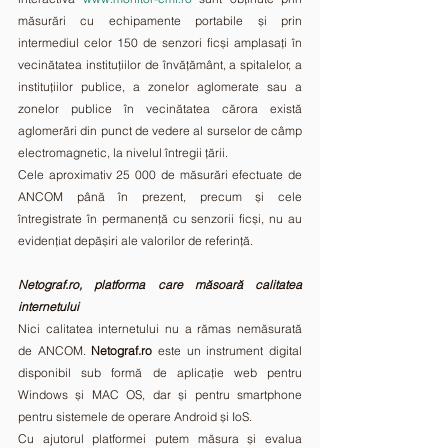
măsurări cu echipamente portabile și prin 
intermediul celor 150 de senzori ficși amplasați în 
vecinătatea instituțiilor de învățământ, a spitalelor, a 
instituțiilor publice, a zonelor aglomerate sau a 
zonelor publice în vecinătatea cărora există 
aglomerări din punct de vedere al surselor de câmp 
electromagnetic, la nivelul întregii țării.
Cele aproximativ 25 000 de măsurări efectuate de 
ANCOM până în prezent, precum și cele 
întregistrate în permanență cu senzorii ficși, nu au 
evidențiat depășiri ale valorilor de referință.
Netograf.ro, platforma care măsoară calitatea 
internetului
Nici calitatea internetului nu a rămas nemăsurată 
de ANCOM. 
Netograf.ro
 este un instrument digital 
disponibil sub formă de aplicație web pentru 
Windows și MAC OS, dar și pentru smartphone 
pentru sistemele de operare Android și IoS. 
Cu ajutorul platformei putem măsura și evalua 