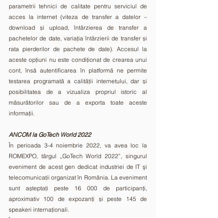
parametrii tehnici de calitate pentru serviciul de 
acces la internet (viteza de transfer a datelor – 
download și upload, întârzierea de transfer a 
pachetelor de date, variația întârzierii de transfer și 
rata pierderilor de pachete de date). Accesul la 
aceste opțiuni nu este condiționat de crearea unui 
cont, însă autentificarea în platformă ne permite 
testarea programată a calității internetului, dar și 
posibilitatea de a vizualiza propriul istoric al 
măsurătorilor sau de a exporta toate aceste 
informații.
ANCOM la GoTech World 2022 
În perioada 3-4 noiembrie 2022, va avea loc la 
ROMEXPO, târgul „GoTech World 2022”, singurul 
eveniment de acest gen dedicat industriei de IT şi 
telecomunicaţii organizat în România. La eveniment 
sunt așteptați peste 16 000 de participanți, 
aproximativ 100 de expozanți și peste 145 de 
speakeri internaționali. 